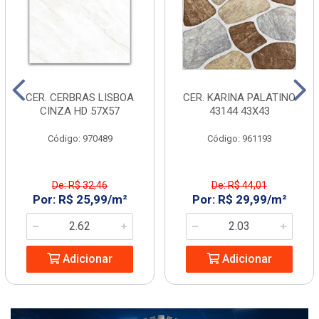
CER. CERBRAS LISBOA
CER. KARINA PALATINO
CINZA HD 57X57
43144 43X43
Código: 970489
Código: 961193
De: R$ 32,46
De: R$ 44,01
Por: R$ 25,99/m²
Por: R$ 29,99/m²
Adicionar
Adicionar