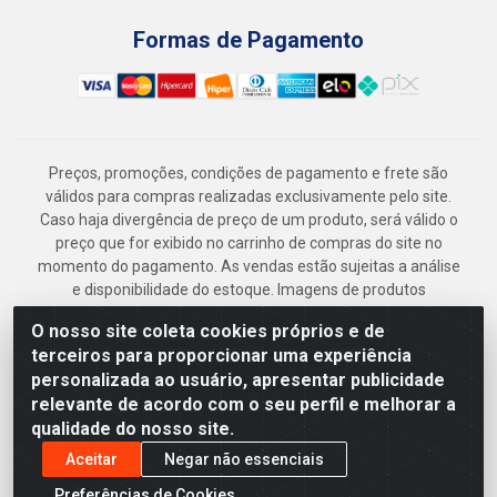
Formas de Pagamento
Preços, promoções, condições de pagamento e frete são
válidos para compras realizadas exclusivamente pelo site.
Caso haja divergência de preço de um produto, será válido o
preço que for exibido no carrinho de compras do site no
momento do pagamento. As vendas estão sujeitas a análise
e disponibilidade do estoque. Imagens de produtos
meramente ilustrativas.
O nosso site coleta cookies próprios e de
Armazém Jenipapo Materiais de Construção em Geral
terceiros para proporcionar uma experiência
LTDA - Rua das Flores, 2691 - Guabiraba, Recife/PE - CEP
personalizada ao usuário, apresentar publicidade
52.291-630 - CNPJ 41.097.379/0001-
relevante de acordo com o seu perfil e melhorar a
qualidade do nosso site.
Aceitar
Negar não essenciais
Preferências de Cookies