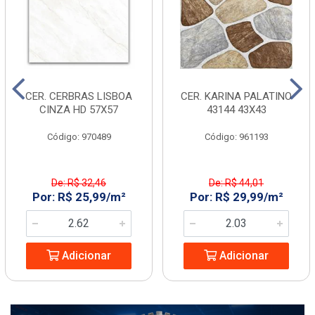
CER. CERBRAS LISBOA
CER. KARINA PALATINO
CINZA HD 57X57
43144 43X43
Código: 970489
Código: 961193
De: R$ 32,46
De: R$ 44,01
Por: R$ 25,99/m²
Por: R$ 29,99/m²
Adicionar
Adicionar