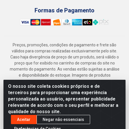
Formas de Pagamento
Preços, promoções, condições de pagamento e frete são
válidos para compras realizadas exclusivamente pelo site.
Caso haja divergência de preço de um produto, será válido o
preço que for exibido no carrinho de compras do site no
momento do pagamento. As vendas estão sujeitas a análise
e disponibilidade do estoque. Imagens de produtos
meramente ilustrativas.
O nosso site coleta cookies próprios e de
Armazém Jenipapo Materiais de Construção em Geral
terceiros para proporcionar uma experiência
LTDA - Rua das Flores, 2691 - Guabiraba, Recife/PE - CEP
personalizada ao usuário, apresentar publicidade
52.291-630 - CNPJ 41.097.379/0001-
relevante de acordo com o seu perfil e melhorar a
qualidade do nosso site.
Aceitar
Negar não essenciais
Preferências de Cookies