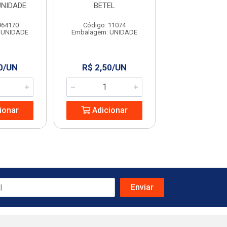
UNIDADE
BETEL
GRANFI
964170
Código: 11074
Código: 63
 UNIDADE
Embalagem: UNIDADE
Embalagem: U
0/UN
R$ 2,50/UN
R$ 2,99/
ionar
Adicionar
Adicio