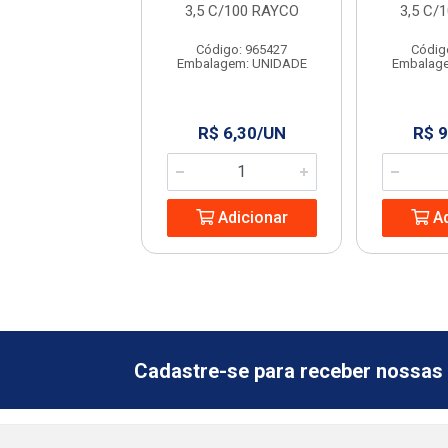
GRANFIX
3,5 C/100 RAYCO
3,5 C/
ódigo: 6364
Código: 965427
Códig
agem: UNIDADE
Embalagem: UNIDADE
Embalag
 2,99/SC
R$ 6,30/UN
R$ 9
Adicionar
Adicionar
Ad
Cadastre-se para receber nossas 