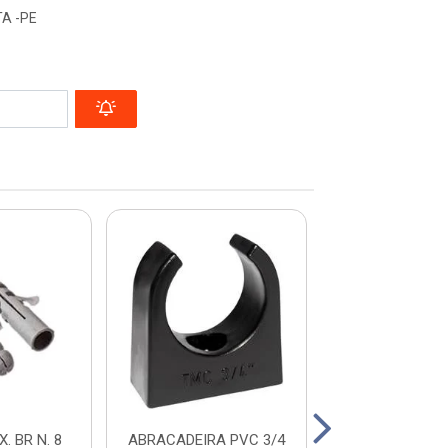
A -PE
. BR N. 8
ABRACADEIRA PVC 3/4
FIXA FIO 2,5