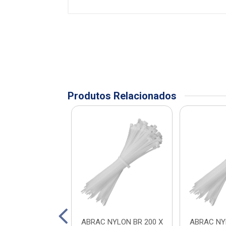
Produtos Relacionados
FIO 2,5 A 4MM
ABRAC NYLON BR 200 X
ABRAC NY