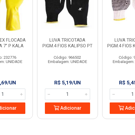
TEX FLOCADA
LUVA TRICOTADA
LUVA TRI
 7” P KALA
PIGM.4 FIOS KALIPSO PT
PIGM.4 FIOS 
o: 232776
Código: 966502
Código: 
em: UNIDADE
Embalagem: UNIDADE
Embalagem:
,69/UN
R$ 5,19/UN
R$ 5,4
icionar
Adicionar
Adic