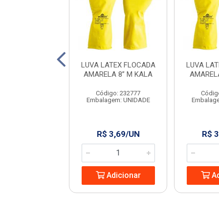
MALHA PRETA 4
LUVA LATEX FLOCADA
LUVA LA
S PIGMENTO
AMARELA 8” M KALA
AMARELA
WORKER
Código: 232777
Códig
digo: 960399
Embalagem: UNIDADE
Embalag
agem: UNIDADE
$ 5,13/PR
R$ 3,69/UN
R$ 3
Adicionar
Adicionar
Ad