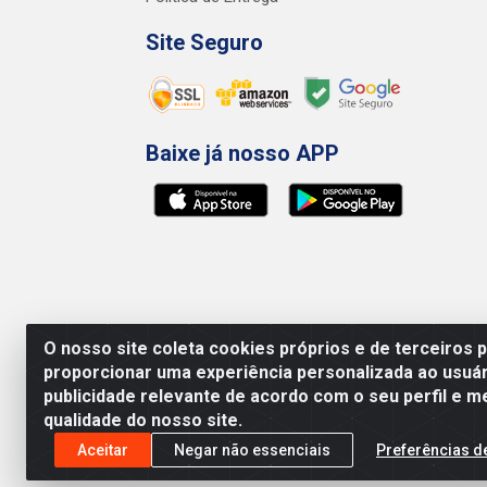
Site Seguro
Baixe já nosso APP
O nosso site coleta cookies próprios e de terceiros 
proporcionar uma experiência personalizada ao usuár
publicidade relevante de acordo com o seu perfil e m
qualidade do nosso site.
Preços, promoções, condições de pagamento e 
será válido o preço que for exibido no carr
Aceitar
Negar não essenciais
Preferências d