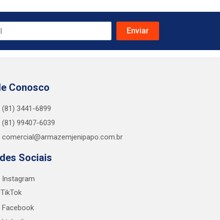
le Conosco
(81) 3441-6899
(81) 99407-6039
comercial@armazemjenipapo.com.br
des Sociais
Instagram
TikTok
Facebook