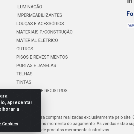
ILUMINAÇÃO
Fo
IMPERMEABILIZANTES
LOUÇAS E ACESSÓRIOS
MATERIAIS P/CONSTRUÇÃO
MATERIAL ELÉTRICO
OUTROS
PISOS E REVESTIMENTOS
PORTAS E JANELAS
TELHAS
TINTAS
TORNEIRAS E REGISTROS
para
UTILIDADES
io, apresentar
elhorar a
frete são válidos para compras realizadas exclusivamente pelo site. 
inho de compras do site no momento do pagamento. As vendas estão suje
e Cookies
Imagens de produtos meramente ilustrativas.