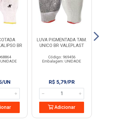
COTADA
LUVA PIGMENTADA TAM.
LUVA MALHA P
KALIPSO BR
UNICO BR VALEPLAST
FIOS PIGM
WORKE
968864
Código: 969456
Código: 960
 UNIDADE
Embalagem: UNIDADE
Embalagem: U
5/UN
R$ 5,79/PR
R$ 5,13/
ionar
Adicionar
Adicio