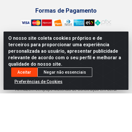
Formas de Pagamento
O nosso site coleta cookies próprios e de
terceiros para proporcionar uma experiência
Preços, promoções, condições de pagamento e frete são
personalizada ao usuário, apresentar publicidade
válidos para compras realizadas exclusivamente pelo site.
relevante de acordo com o seu perfil e melhorar a
Caso haja divergência de preço de um produto, será válido o
qualidade do nosso site.
preço que for exibido no carrinho de compras do site no
momento do pagamento. As vendas estão sujeitas a análise
Aceitar
Negar não essenciais
e disponibilidade do estoque. Imagens de produtos
Preferências de Cookies
meramente ilustrativas.
Armazém Jenipapo Materiais de Construção em Geral
LTDA - Rua das Flores, 2691 - Guabiraba, Recife/PE - CEP
52.291-630 - CNPJ 41.097.379/0001-