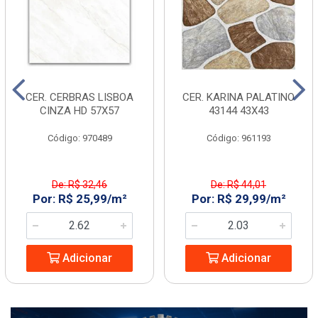
CER. CERBRAS LISBOA
CER. KARINA PALATINO
CINZA HD 57X57
43144 43X43
Código: 970489
Código: 961193
De: R$ 32,46
De: R$ 44,01
Por: R$ 25,99/m²
Por: R$ 29,99/m²
Adicionar
Adicionar