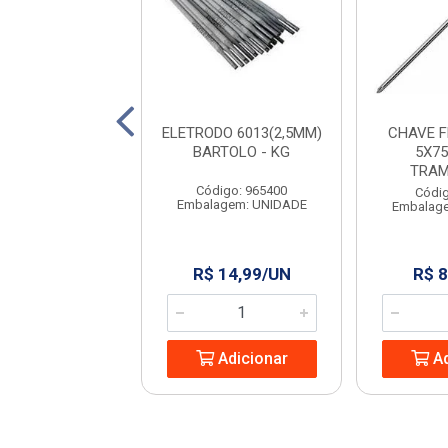
 PARA PEDREIRO
ELETRODO 6013(2,5MM)
CHAVE 
9” RAYCO
BARTOLO - KG
5X75
TRAM
digo: 965444
Código: 965400
Códig
agem: UNIDADE
Embalagem: UNIDADE
Embalag
 13,24/UN
R$ 14,99/UN
R$ 8
Adicionar
Adicionar
Ad