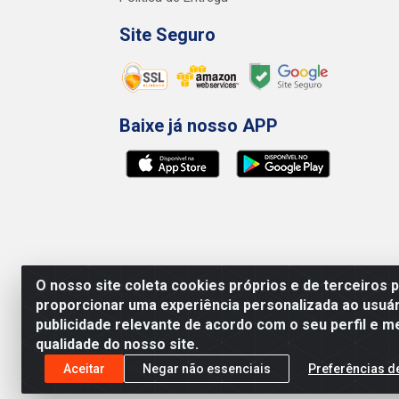
Site Seguro
Baixe já nosso APP
O nosso site coleta cookies próprios e de terceiros 
proporcionar uma experiência personalizada ao usuár
publicidade relevante de acordo com o seu perfil e m
qualidade do nosso site.
Preços, promoções, condições de pagamento e 
será válido o preço que for exibido no carr
Aceitar
Negar não essenciais
Preferências d