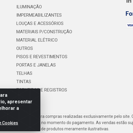
ILUMINAÇÃO
Fo
IMPERMEABILIZANTES
LOUÇAS E ACESSÓRIOS
MATERIAIS P/CONSTRUÇÃO
MATERIAL ELÉTRICO
OUTROS
PISOS E REVESTIMENTOS
PORTAS E JANELAS
TELHAS
TINTAS
TORNEIRAS E REGISTROS
para
UTILIDADES
io, apresentar
elhorar a
frete são válidos para compras realizadas exclusivamente pelo site. 
inho de compras do site no momento do pagamento. As vendas estão suje
e Cookies
Imagens de produtos meramente ilustrativas.