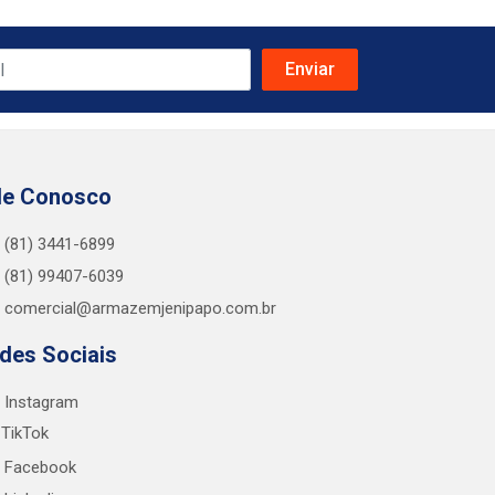
le Conosco
(81) 3441-6899
(81) 99407-6039
comercial@armazemjenipapo.com.br
des Sociais
Instagram
TikTok
Facebook