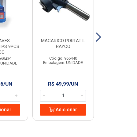
AVES
MACARICO PORTATIL
COLHER PARA P
IPS 9PCS
RAYCO
9” RAYC
CO
Código: 965440
Código: 965
965439
Embalagem: UNIDADE
Embalagem: U
 UNIDADE
96/UN
R$ 49,99/UN
R$ 13,24
ionar
Adicionar
Adicio