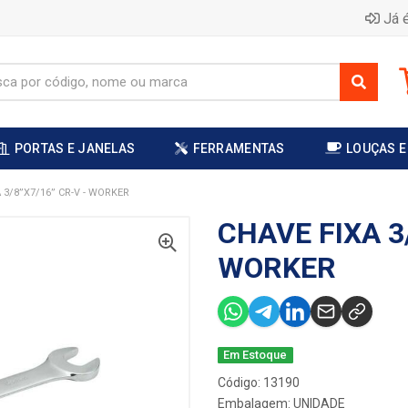
Já é
PORTAS E JANELAS
FERRAMENTAS
LOUÇAS E
 3/8”X7/16” CR-V - WORKER
CHAVE FIXA 3
WORKER
Em Estoque
Código: 13190
Embalagem: UNIDADE