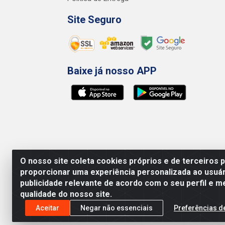
Site Seguro
Baixe já nosso APP
O nosso site coleta cookies próprios e de terceiros 
proporcionar uma experiência personalizada ao usuár
publicidade relevante de acordo com o seu perfil e m
qualidade do nosso site.
Preços, promoções, condições de pagamento e 
será válido o preço que for exibido no carr
Aceitar
Negar não essenciais
Preferências d