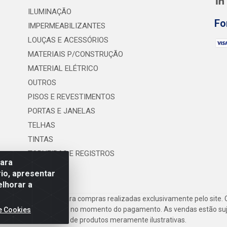
ILUMINAÇÃO
Fo
IMPERMEABILIZANTES
LOUÇAS E ACESSÓRIOS
MATERIAIS P/CONSTRUÇÃO
MATERIAL ELÉTRICO
OUTROS
PISOS E REVESTIMENTOS
PORTAS E JANELAS
TELHAS
TINTAS
TORNEIRAS E REGISTROS
para
UTILIDADES
io, apresentar
elhorar a
frete são válidos para compras realizadas exclusivamente pelo site. 
inho de compras do site no momento do pagamento. As vendas estão suje
e Cookies
Imagens de produtos meramente ilustrativas.