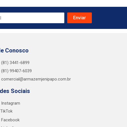
le Conosco
(81) 3441-6899
(81) 99407-6039
comercial@armazemjenipapo.com.br
des Sociais
Instagram
TikTok
Facebook