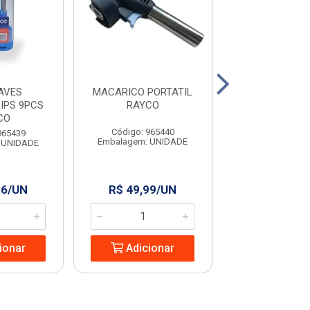
AVES
MACARICO PORTATIL
COLHER PARA P
IPS 9PCS
RAYCO
9” RAYC
CO
Código: 965440
Código: 965
965439
Embalagem: UNIDADE
Embalagem: U
 UNIDADE
96/UN
R$ 49,99/UN
R$ 13,24
ionar
Adicionar
Adicio