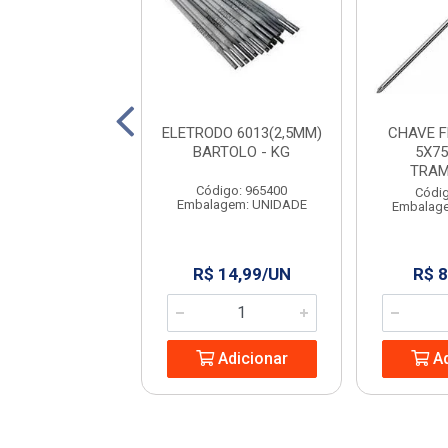
 PARA PEDREIRO
ELETRODO 6013(2,5MM)
CHAVE 
9” RAYCO
BARTOLO - KG
5X75
TRAM
digo: 965444
Código: 965400
Códig
agem: UNIDADE
Embalagem: UNIDADE
Embalag
 13,24/UN
R$ 14,99/UN
R$ 8
Adicionar
Adicionar
Ad